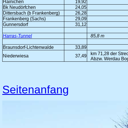
Hainichen
19,92
Bk Neudörfchen
24,05
Dittersbach (b Frankenberg)
26,28
Frankenberg (Sachs)
29,09
Gunnersdorf
31,12
Harras-Tunnel
85,8 m
Braunsdorf-Lichtenwalde
33,89
km 71,28 der Stre
Niederwiesa
37,49
Abzw. Werdau Bog
Seitenanfang