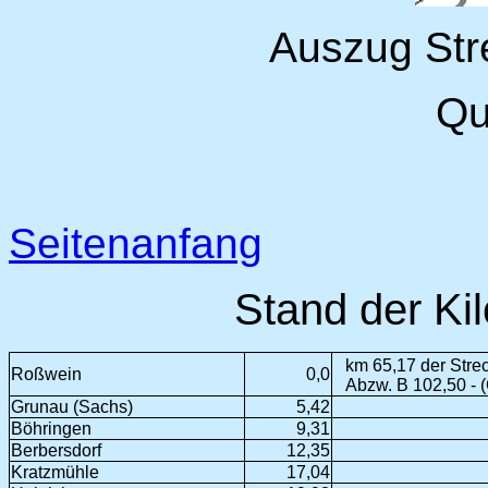
Auszug Str
Qu
Seitenanfang
Stand der Ki
km 65,17 der Stre
Roßwein
0,0
Abzw. B 102,50 - 
Grunau (Sachs)
5,42
Böhringen
9,31
Berbersdorf
12,35
Kratzmühle
17,04